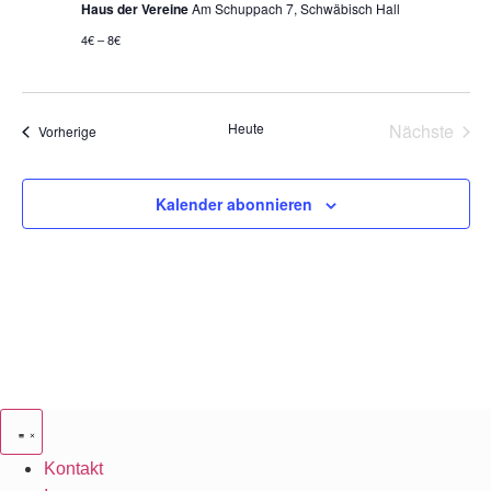
Navig
Haus der Vereine
Am Schuppach 7, Schwäbisch Hall
4€ – 8€
Vera
Heute
Nächste
Veranstaltungen
Vorherige
Kalender abonnieren
Kontakt