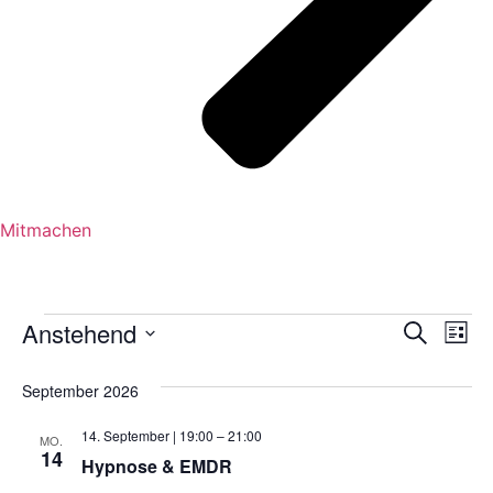
Mitmachen
Veranstaltungen
Veran
Ve
Anstehend
Suche
Liste
Datum
An
Such
wählen.
September 2026
Na
und
14. September | 19:00
–
21:00
MO.
Ansic
14
Hypnose & EMDR